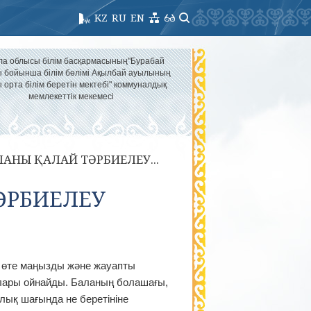
KZ
RU
EN
ла облысы білім басқармасының"Бурабай
 бойынша білім бөлімі Ақылбай ауылының
 орта білім беретін мектебі" коммуналдық
мемлекеттік мекемесі
АНЫ ҚАЛАЙ ТӘРБИЕЛЕУ...
ӘРБИЕЛЕУ
те маңызды және жауапты
лары ойнайды. Баланың болашағы,
лық шағында не беретініне