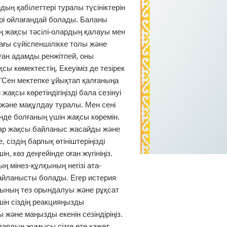
ң қабілеттері туралы түсініктерін
ері ойлағандай болады. Баланы
 ең жақсы тәсілі-олардың қалауы мен
ағы сүйіспеншілікке толы және
ған адамды ренжітпей, оны
ы көмектестің. Екеуіміз де тезірек
"Сен мектепке ұйықтап қалғаныңа
ақсы көретіндігіңізді бала сезінуі
 және мақұлдау туралы. Мен сені
нде болғаның үшін жақсы көремін.
ар жақсы байланыс жасайды және
сіздің барлық өтініштеріңізді
н, көз деңгейінде оған жүгініңіз.
ың мінез-құлқының негізі ата-
айланысты болады. Егер истерия
ының тез орындалуы және рұқсат
үшін сіздің реакцияңызды
және маңызды екенін сезіндіріңіз.
олардың жұмысы сізге өте қажет