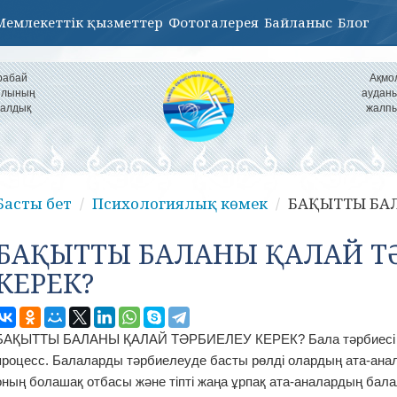
Мемлекеттік қызметтер
Фотогалерея
Байланыс
Блог
рабай
Ақмо
уылының
ауданы
налдық
жалпы
Басты бет
Психологиялық көмек
БАҚЫТТЫ БАЛ
БАҚЫТТЫ БАЛАНЫ ҚАЛАЙ Т
КЕРЕК?
БАҚЫТТЫ БАЛАНЫ ҚАЛАЙ ТӘРБИЕЛЕУ КЕРЕК? Бала тәрбиесі ө
процесс. Балаларды тәрбиелеуде басты рөлді олардың ата-ана
оның болашақ отбасы және тіпті жаңа ұрпақ ата-аналардың бала