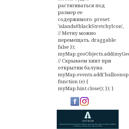
растягиваться под
размер ее
содержимого. preset:
'islands#blackStretchyIcon',
// Метку можно
перемещать. draggable:
false });
myMap.geoObjects.add(myGeo
// Скрываем хинт при
открытии балуна.
myMap.events.add('balloonope
function (e) {
myMap.hint.close(); }); }