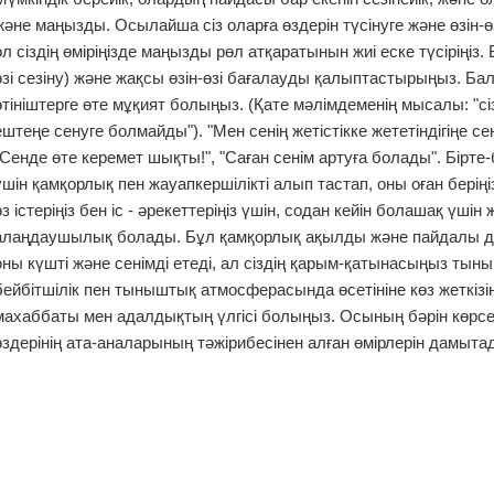
және маңызды. Осылайша сіз оларға өздерін түсінуге және өзін-өз
ол сіздің өміріңізде маңызды рөл атқаратынын жиі еске түсіріңіз. 
өзі сезіну) және жақсы өзін-өзі бағалауды қалыптастырыңыз. Б
өтініштерге өте мұқият болыңыз. (Қате мәлімдеменің мысалы: "сі
ештеңе сенуге болмайды"). "Мен сенің жетістікке жететіндігіңе се
"Сенде өте керемет шықты!", "Саған сенім артуға болады". Бірте-б
үшін қамқорлық пен жауапкершілікті алып тастап, оны оған беріңі
өз істеріңіз бен іс - әрекеттеріңіз үшін, содан кейін болашақ үші
алаңдаушылық болады. Бұл қамқорлық ақылды және пайдалы д
оны күшті және сенімді етеді, ал сіздің қарым-қатынасыңыз тын
бейбітшілік пен тыныштық атмосферасында өсетініне көз жеткізі
махаббаты мен адалдықтың үлгісі болыңыз. Осының бәрін көрс
өздерінің ата-аналарының тәжірибесінен алған өмірлерін дамыта