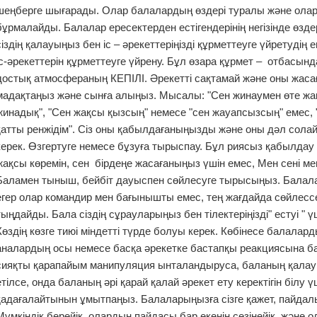
шеңберге шығарады. Олар балалардың өздері туралы және оларды
бұрмалайды. Балалар ересектерден естігендерінің негізінде өзд
сіздің қалауыңыз бен іс – әрекеттеріңізді құрметтеуге үйретудің
іс-әрекеттерін құрметтеуге үйрену. Бұл өзара құрмет – отбасынд
достық атмосфераның КЕПІЛІ. Әрекетті сақтамай және оны жаса
мадақтаңыз және сынға алыңыз. Мысалы: "Сен жинаумен өте жақс
жинадық", "Сен жақсы қызсың" немесе "сен жауапсызсың" емес, 
қатты ренжідім". Сіз оны қабылдағаныңызды және оны дәл солай ж
керек. Өзгертуге немесе бұзуға тырыспау. Бұл риясыз қабылдау
жақсы көремін, сен бірдеңе жасағаныңыз үшін емес, Мен сені ме
Баламен тыныш, бейбіт дауыспен сөйлесуге тырысыңыз. Балал
егер олар командир мен бағынышты емес, тең жағдайда сөйлессе, 
тыңдайды. Бала сіздің сұрауларыңыз бен тілектеріңізді" естуі " үші
Көздің көзге тиюі міндетті түрде болуы керек. Көбінесе балалард
аналардың осы немесе басқа әрекетке бастапқы реакциясына б
сияқты қарапайым манипуляция ынталандыруса, баланың қалау
етілсе, онда баланың әрі қарай қалай әрекет ету керектігін білу 
қадағалайтынын ұмытпаңыз. Балаларыңызға сізге қажет, пайдалы 
Мүмкіндік берейік, олардың пайдасы бар екенін сезінейік, және 