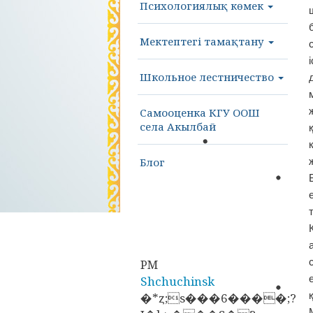
Психологиялық көмек
Мектептегі тамақтану
Школьное лестничество
Самооценка КГУ ООШ
села Акылбай
Блог
PM
Shchuchinsk
�*ȥ;s���6����;?