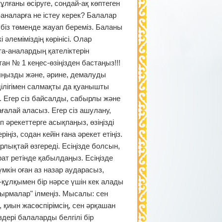
лғаны өсіруге, сондай-ақ көптеген
аналарға не істеу керек? Балалар
 біз төменде жауап береміз. Баланы
 әлеміміздің көрінісі. Олар
ата-аналардың қателіктерін
ан № 1 кеңес-өзіңізден бастаңыз!!!
уыңызды және, әрине, демалуды
ділігімен салмақты да қуанышты
 Егер сіз байсалды, сабырлы және
алай аласыз. Егер сіз ашулану,
п әрекеттерге асықпаңыз, өзіңізді
із, содан кейін ғана әрекет етіңіз.
ықтай өзгереді. Есіңізде болсын,
рат ретінде қабылдаңыз. Есіңізде
үмкін оған аз назар аударасыз,
з-құлқымен бір нәрсе үшін кек алады
сырмалар" ілмеңіз. Мысалы: сен
 қиын жасөспірімсің, сен әрқашан
здері балаларды белгілі бір