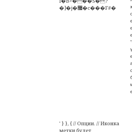
I�b>���S�?
�]�j�޷�c���F#�
' } }, { // Опции. // Иконка
метки будет