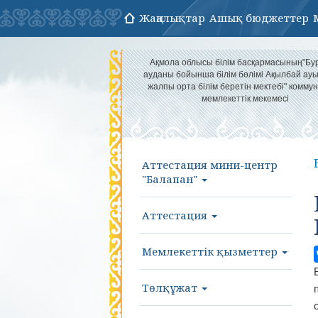
Жаңалықтар
Ашық бюджеттер
Ақмола облысы білім басқармасының"Бу
ауданы бойынша білім бөлімі Ақылбай а
жалпы орта білім беретін мектебі" комму
мемлекеттік мекемесі
Аттестация мини-центр
"Балапан"
Аттестация
Мемлекеттік қызметтер
Төлқұжат