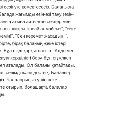
і сезінуге көмектесесіз. Балаңызға
Балада жағымды өзін-өзі тану (өзін-
аланың атына айтылған сөздер мен
з оны жақсы жасай алмайсыз", "сізге
немін!", "Сен керемет жасадың !",
ірте, бірақ баланың жеке істері
з. Бұл сізді қорқытпасын . Алдымен
н жауапкершілікті беру-бұл ең үлкен
еп аталады. Ол баланы қатайтады,
ыш, сенімді және достық. Баланың
ңіз. Балаларыңыз үшін неке
ете отырып, болашақта балалар
ды.