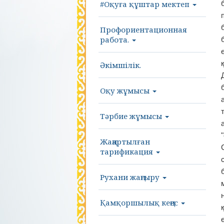
#Оқуға құштар мектеп
Профориентационная
работа.
Әкімшілік.
Оқу жұмысы
Тәрбие жұмысы
Жаңартылған
тарификация
Рухани жаңғыру
Қамқоршылық кеңес