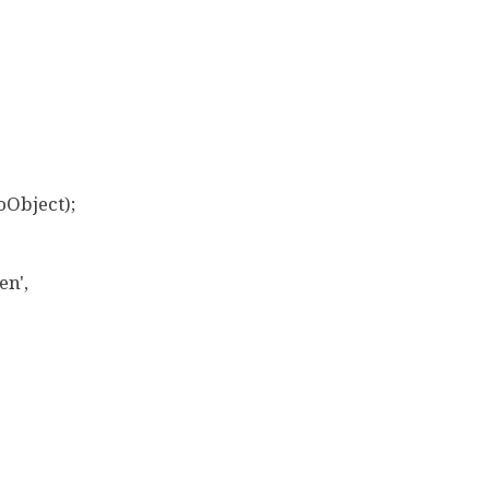
Object);
n',