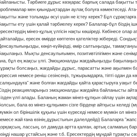
байланысты. Тәрбиеге дұрыс көзқарас барлық салада бақытты тұ
проблемалар мен қиындықтардан аулақ болуға көмектеседі. Ата-
бақытты және толымды өсуі үшін не істеу керек? Бұл сұрақтарға
бақытты ету үшін қалай тәрбиелеу керек? Балалар-бұл біздің ішкі
ересектердің мінез-құлық үлгісін нақты көшіреді. Көбінесе олар 
қайталайды, ересек өмірде көптеген қателіктер жібереді. Сондықт
Денсаулығыңызды, көңіл-күйіңізді, өмір салтыңызды, тамақтан
бақылаңыз. Мықты денсаулығымен, позитивтілігімен және сенім
ана, бұл ең жақсы үлгі. Эмоционалды жағдайыңызды бақылаңыз.
тұрақты болсаңыз, жағдайды дұрыс, парасатты және ақылмен бағ
агрессия немесе реніш сезінсеңіз, тұжырымдарға, тіпті одан да кө
"салқындауға" және болған жағдайды қайта қарастыруға уақыт берің
Сіздің реакцияларыңыз эмоционалды жағдайға байланысты айтарл
сізден үлгі алады. Баланың жаман мінез-құлқын ойлау үшін ақпа
болсын, бала өз мінез-құлқымен сізге бірдеңе айтқысы келеді (м
мүмкін ол біріншілік құқығы үшін күреседі немесе мүмкін ол міне
немесе жай ғана өзінің дұрыстығын дәлелдейді) Балаларға "жап
қорқақсың, лассың, ол дамуда артта қалған, артық салмағың бар,
өзіңді нашар ұстайсың және т.б. Ересектердің мұндай тұрақты сө