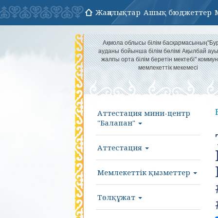
Жаңалықтар
Ашық бюджеттер
Ақмола облысы білім басқармасының"Бу
ауданы бойынша білім бөлімі Ақылбай а
жалпы орта білім беретін мектебі" комму
мемлекеттік мекемесі
Аттестация мини-центр
"Балапан"
Аттестация
Мемлекеттік қызметтер
Төлқұжат