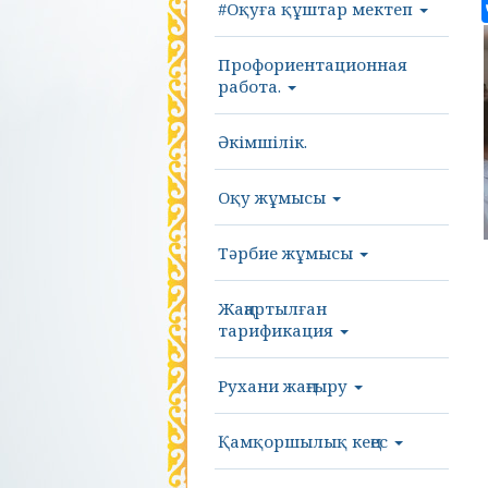
#Оқуға құштар мектеп
Профориентационная
работа.
Әкімшілік.
Оқу жұмысы
Тәрбие жұмысы
Жаңартылған
тарификация
Рухани жаңғыру
Қамқоршылық кеңес