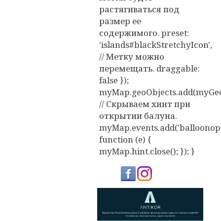
растягиваться под
размер ее
содержимого. preset:
'islands#blackStretchyIcon',
// Метку можно
перемещать. draggable:
false });
myMap.geoObjects.add(myGeo
// Скрываем хинт при
открытии балуна.
myMap.events.add('balloonope
function (e) {
myMap.hint.close(); }); }