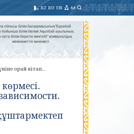
KZ
RU
EN
ла облысы білім басқармасының"Бурабай
 бойынша білім бөлімі Ақылбай ауылының
 орта білім беретін мектебі" коммуналдық
мемлекеттік мекемесі
ніне орай кітап...
 көрмесі.
зависимости.
ақұштармектеп