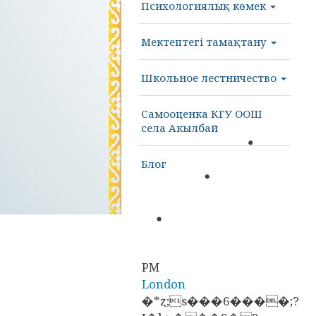
Психологиялық көмек
Мектептегі тамақтану
Школьное лестничество
Самооценка КГУ ООШ
села Акылбай
Блог
PM
London
�*ȥ;s���6����;?