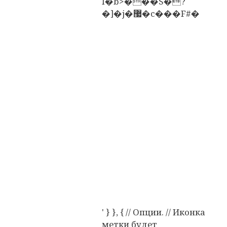
I�b>���S�?
�]�j�޷�c���F#�
' } }, { // Опции. // Иконка
метки будет