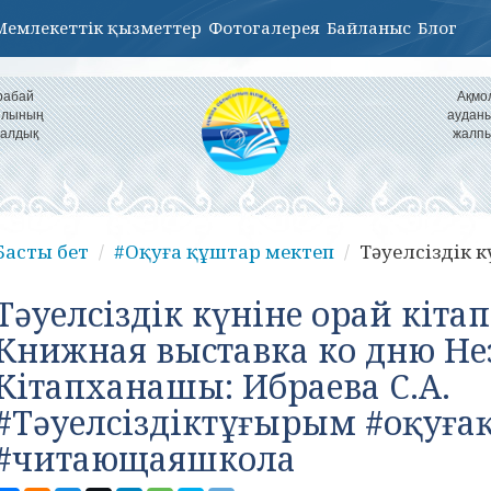
Мемлекеттік қызметтер
Фотогалерея
Байланыс
Блог
рабай
Ақмо
уылының
ауданы
налдық
жалпы
Басты бет
#Оқуға құштар мектеп
Тәуелсіздік кү
Тәуелсіздік күніне орай кітап
Книжная выставка ко дню Не
Кітапханашы: Ибраева С.А.
#Тәуелсіздіктұғырым #оқуғ
#читающаяшкола