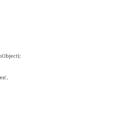
Object);
n',