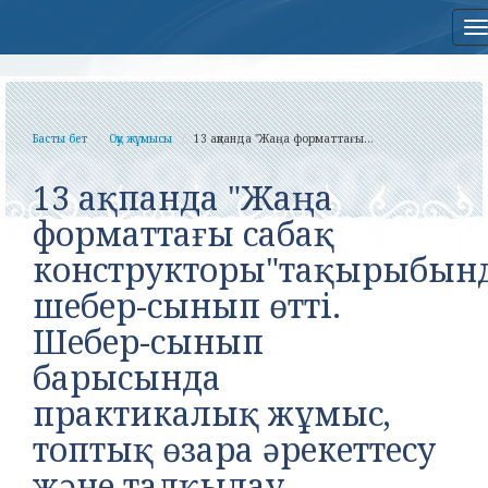
Н
Басты бет
Оқу жұмысы
13 ақпанда "Жаңа форматтағы...
13 ақпанда "Жаңа
форматтағы сабақ
конструкторы"тақырыбын
шебер-сынып өтті.
Шебер-сынып
барысында
практикалық жұмыс,
топтық өзара әрекеттесу
және талқылау