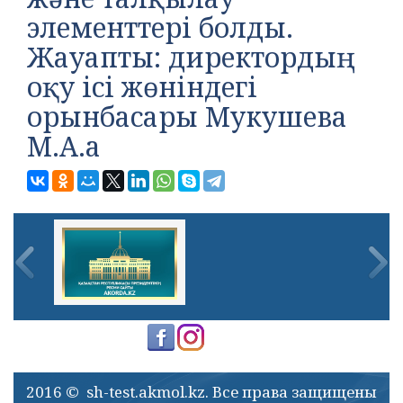
элементтері болды.
Жауапты: директордың
оқу ісі жөніндегі
орынбасары Мукушева
М.А.а
2016 © sh-test.akmol.kz. Все права защищены