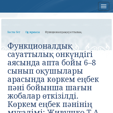
Нав
Басты бет
Оқу жұмысы
Функционалдық сауаттылық...
Функционалдық
сауаттылық онкүндігі
аясында апта бойы 6–8
сынып оқушылары
арасында көркем еңбек
пәні бойынша шағын
жобалар өткізілді.
Көркем еңбек пәнінің
мұғалімі: Живушко Т.А.