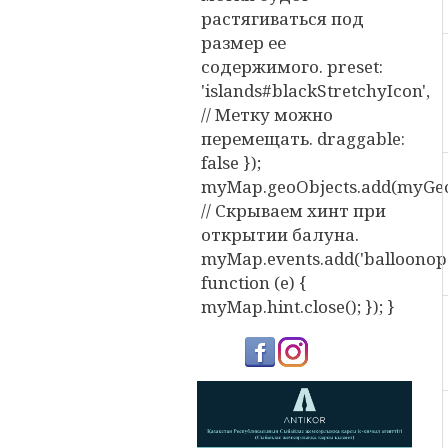
растягиваться под
размер ее
содержимого. preset:
'islands#blackStretchyIcon',
// Метку можно
перемещать. draggable:
false });
myMap.geoObjects.add(myGeo
// Скрываем хинт при
открытии балуна.
myMap.events.add('balloonope
function (e) {
myMap.hint.close(); }); }