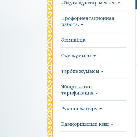
#Оқуға құштар мектеп
Профориентационная
работа.
Әкімшілік.
Оқу жұмысы
Тәрбие жұмысы
Жаңартылған
тарификация
Рухани жаңғыру
Қамқоршылық кеңес