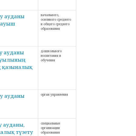
у ауданы
начального,
основного среднего
тауыш
и общего среднего
образования
у ауданы
дошкольного
воспитания и
 ауылының
обучения
қ қазыналық
у ауданы
орган управления
 ауданы,
специальные
организации
калық түзету
образования