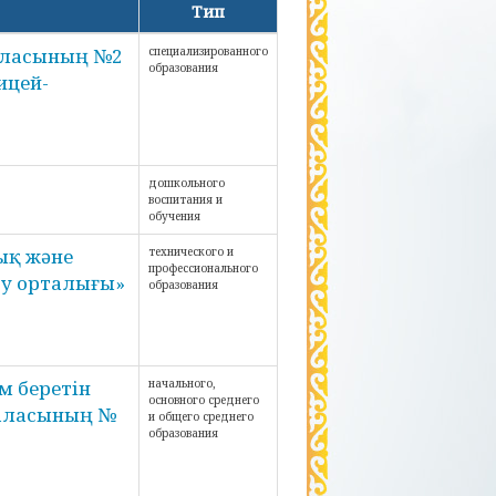
Тип
аласының №2
специализированного
образования
ицей-
дошкольного
воспитания и
обучения
ық және
технического и
профессионального
ыту орталығы»
образования
м беретін
начального,
основного среднего
қаласының №
и общего среднего
образования