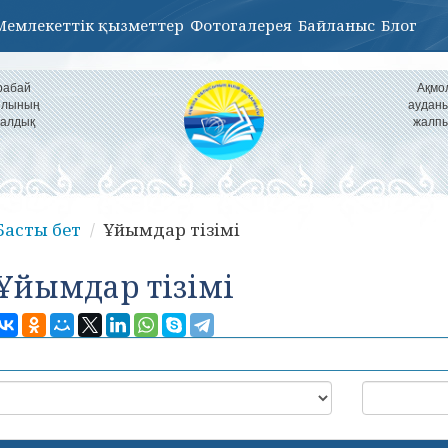
Мемлекеттік қызметтер
Фотогалерея
Байланыс
Блог
рабай
Ақмо
уылының
ауданы
налдық
жалпы
Басты бет
Ұйымдар тізімі
Ұйымдар тізімі