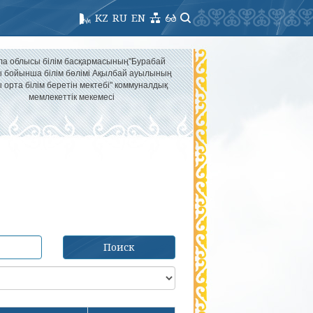
KZ
RU
EN
ла облысы білім басқармасының"Бурабай
 бойынша білім бөлімі Ақылбай ауылының
 орта білім беретін мектебі" коммуналдық
мемлекеттік мекемесі
Поиск