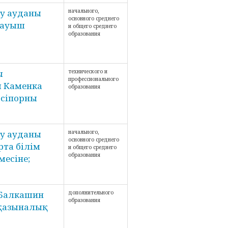
у ауданы
начального,
основного среднего
тауыш
и общего среднего
образования
ы
технического и
профессионального
 Каменка
образования
әсіпорны
у ауданы
начального,
основного среднего
та білім
и общего среднего
образования
месіне;
"Балкашин
дополнительного
образования
 қазыналық