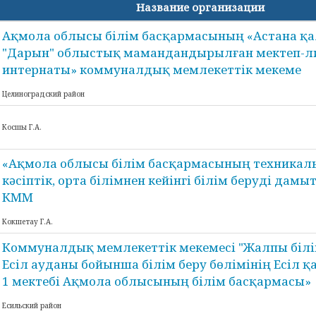
Название организации
Ақмола облысы білім басқармасының «Астана қ
"Дарын" облыстық мамандандырылған мектеп-л
интернаты» коммуналдық мемлекеттік мекеме
Целиноградский район
Косшы Г.А.
«Ақмола облысы білім басқармасының техникал
кәсіптік, орта білімнен кейінгі білім беруді дам
КММ
Кокшетау Г.А.
Коммуналдық мемлекеттік мекемесі "Жалпы білі
Есіл ауданы бойынша білім беру бөлімінің Есіл 
1 мектебі Ақмола облысының білім басқармасы»
Есильский район