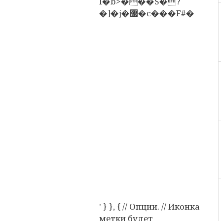
I�b>���S�?
�]�j�޷�c���F#�
' } }, { // Опции. // Иконка
метки будет