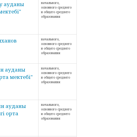
у ауданы
начального,
основного среднего
мектебі"
и общего среднего
образования
иханов
начального,
основного среднего
и общего среднего
образования
ын ауданы
начального,
основного среднего
рта мектебі"
и общего среднего
образования
ын ауданы
начального,
основного среднего
гі орта
и общего среднего
образования