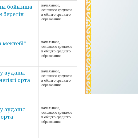
аны бойынша
начального,
основного среднего
 беретін
и общего среднего
образования
а мектебі"
начального,
основного среднего
и общего среднего
образования
у ауданы
начального,
основного среднего
егізгі орта
и общего среднего
образования
у ауданы
начального,
основного среднего
 орта
и общего среднего
образования