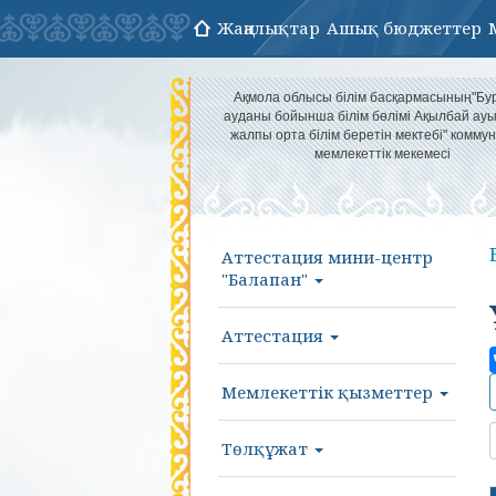
Жаңалықтар
Ашық бюджеттер
Ақмола облысы білім басқармасының"Бу
ауданы бойынша білім бөлімі Ақылбай а
жалпы орта білім беретін мектебі" комму
мемлекеттік мекемесі
Аттестация мини-центр
"Балапан"
Аттестация
Мемлекеттік қызметтер
Төлқұжат