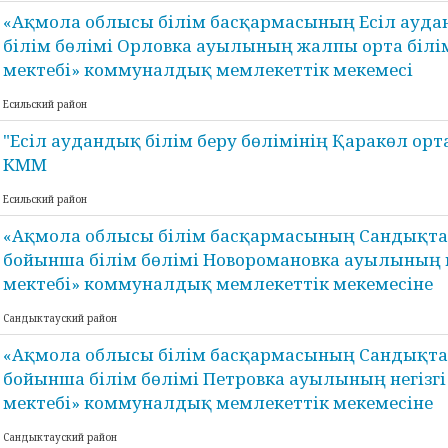
«Ақмола облысы білім басқармасының Есіл ауд
білім бөлімі Орловка ауылының жалпы орта білім
мектебі» коммуналдық мемлекеттік мекемесі
Есильский район
"Есіл аудандық білім беру бөлімінің Қаракөл орт
КММ
Есильский район
«Ақмола облысы білім басқармасының Сандықта
бойынша білім бөлімі Новоромановка ауылының н
мектебі» коммуналдық мемлекеттік мекемесіне
Сандыктауский район
«Ақмола облысы білім басқармасының Сандықта
бойынша білім бөлімі Петровка ауылының негізгі
мектебі» коммуналдық мемлекеттік мекемесіне
Сандыктауский район