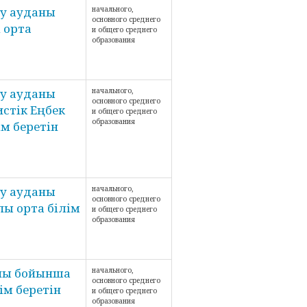
у ауданы
начального,
основного среднего
 орта
и общего среднего
образования
у ауданы
начального,
основного среднего
стік Еңбек
и общего среднего
образования
м беретін
у ауданы
начального,
основного среднего
ы орта білім
и общего среднего
образования
аны бойынша
начального,
основного среднего
ім беретін
и общего среднего
образования