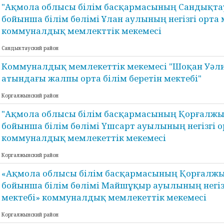
"Ақмола облысы білім басқармасының Сандықта
бойынша білім бөлімі Ұлан аулының негізгі орта 
коммуналдық мемлекттік мекемесі
Сандыктауский район
Коммуналдық мемлекеттік мекемесі "Шоқан Уәл
атындағы жалпы орта білім беретін мектебі"
Коргалжынский район
"Ақмола облысы білім басқармасының Қорғалж
бойынша білім бөлімі Үшсарт ауылының негізгі о
коммуналдық мемлекеттік мекемесі
Коргалжынский район
«Ақмола облысы білім басқармасының Қорғалж
бойынша білім бөлімі Майшұқыр ауылының негіз
мектебі» коммуналдық мемлекеттік мекемесі
Коргалжынский район