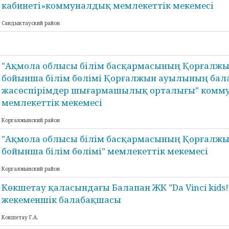
кабинеті»коммуналдық мемлекеттік мекемесі
Сандыктауский район
"Ақмола облысы білім басқармасының Қорғалж
бойынша білім бөлімі Қорғалжын ауылының бал
жасөспірімдер шығармашылық орталығы" комм
мемлекеттік мекемесі
Коргалжынский район
"Ақмола облысы білім басқармасының Қорғалж
бойынша білім бөлімі" мемлекеттік мекемесі
Коргалжынский район
Көкшетау қаласындағы Балапан ЖК "Da Vinci kids!
жекеменшік балабақшасы
Кокшетау Г.А.