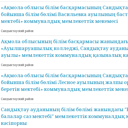
«Ақмола облысы білім басқармасының Сандықта
бойынша білім бөлімі Васильевка ауылының бас
мектебі» коммуналдық мемлекеттік мекемесі
Сандыктауский район
Ақмола облысының білім басқармасы жанындағ
«Ауылшаруашылық колледжі, Сандықтау ауданы
ауылы» мемлекеттік коммуналдық қазыналық к
Сандыктауский район
«Ақмола облысы білім басқармасының Сандықта
бойынша білім бөлімі Лесное ауылының жалпы ор
беретін мектебі» коммуналдық мемлекеттік меке
Сандыктауский район
Сандықтау ауданының білім бөлімі жанындағы 
балалар саз мектебі" мемлекеттік коммуналдық
кәсіпорны