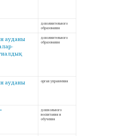
дополнительного
образования
ын ауданы
дополнительного
образования
алар-
уналдық
ын ауданы
орган управления
"
дошкольного
воспитания и
обучения