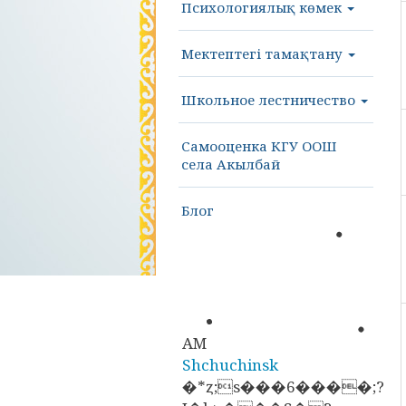
Психологиялық көмек
Мектептегі тамақтану
Школьное лестничество
Самооценка КГУ ООШ
села Акылбай
Блог
AM
Shchuchinsk
�*ȥ;s���6����;?