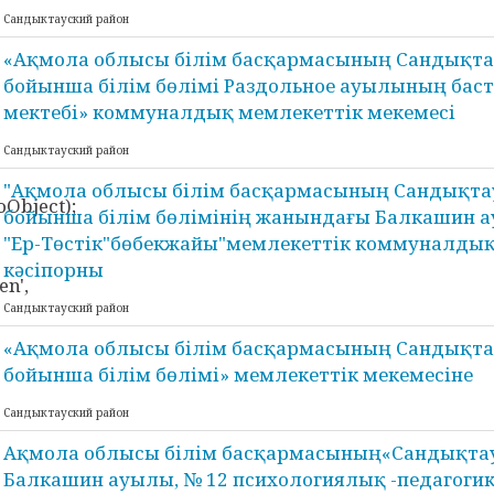
Сандыктауский район
«Ақмола облысы білім басқармасының Сандықта
бойынша білім бөлімі Раздольное ауылының бас
мектебі» коммуналдық мемлекеттік мекемесі
Сандыктауский район
"Ақмола облысы білім басқармасының Сандықта
Object);
бойынша білім бөлімінің жанындағы Балкашин
"Ер-Төстік"бөбекжайы"мемлекеттік коммуналды
кәсіпорны
n',
Сандыктауский район
«Ақмола облысы білім басқармасының Сандықта
бойынша білім бөлімі» мемлекеттік мекемесіне
Сандыктауский район
Ақмола облысы білім басқармасының«Сандықтау
Балкашин ауылы, № 12 психологиялық -педагоги