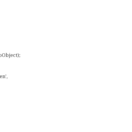
Object);
n',