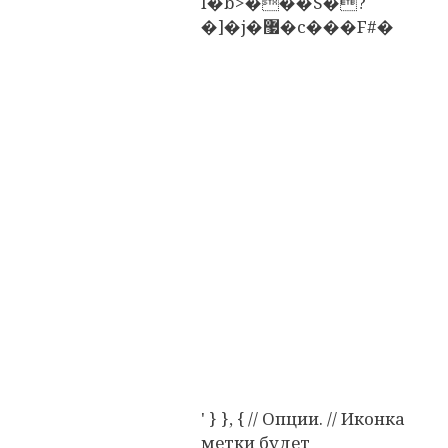
I�b>���S�?
�]�j�޷�c���F#�
' } }, { // Опции. // Иконка
метки будет