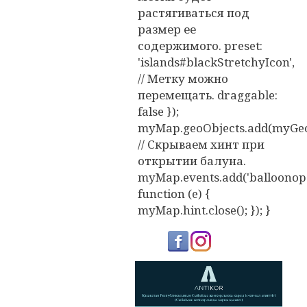
растягиваться под
размер ее
содержимого. preset:
'islands#blackStretchyIcon',
// Метку можно
перемещать. draggable:
false });
myMap.geoObjects.add(myGeo
// Скрываем хинт при
открытии балуна.
myMap.events.add('balloonope
function (e) {
myMap.hint.close(); }); }