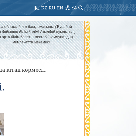
KZ
RU
EN
ла облысы білім басқармасының"Бурабай
 бойынша білім бөлімі Ақылбай ауылының
 орта білім беретін мектебі" коммуналдық
мемлекеттік мекемесі
 кітап көрмесі....
.