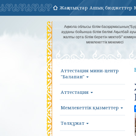
Жаңалықтар
Ашық бюджеттер
Ақмола облысы білім басқармасының"Бу
ауданы бойынша білім бөлімі Ақылбай а
жалпы орта білім беретін мектебі" комму
мемлекеттік мекемесі
Аттестация мини-центр
"Балапан"
Аттестация
Мемлекеттік қызметтер
Төлқұжат