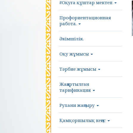
#Оқуға құштар мектеп
Профориентационная
работа.
Әкімшілік.
Оқу жұмысы
Тәрбие жұмысы
Жаңартылған
тарификация
Рухани жаңғыру
Қамқоршылық кеңес