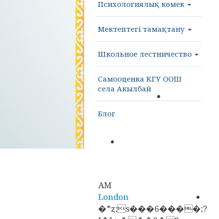
Психологиялық көмек
Мектептегі тамақтану
Школьное лестничество
Самооценка КГУ ООШ
села Акылбай
Блог
AM
London
�*ȥ;s���6����;?