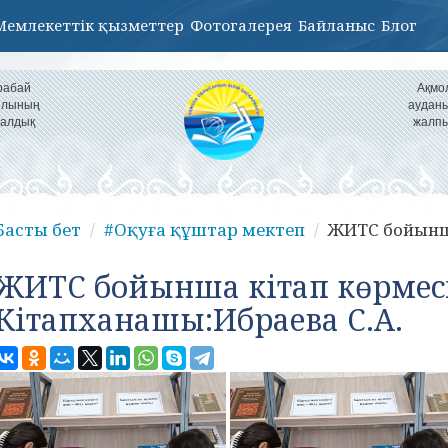
Мемлекеттік қызметтер
Фотогалерея
Байланыс
Блог
рабай
Ақмо
уылының
ауданы
налдық
жалпы
Басты бет
#Оқуға құштар мектеп
ЖИТС бойынша
ЖИТС бойынша кітап көрмесі
Кітапханашы:Ибраева С.А.