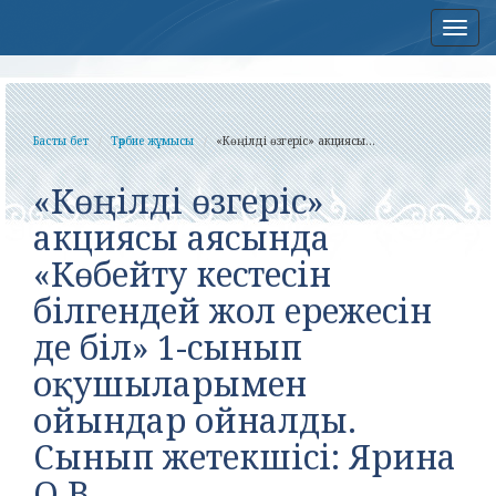
Нав
Басты бет
Тәрбие жұмысы
«Көңілді өзгеріс» акциясы...
«Көңілді өзгеріс»
акциясы аясында
«Көбейту кестесін
білгендей жол ережесін
де біл» 1-сынып
оқушыларымен
ойындар ойналды.
Сынып жетекшісі: Ярина
О.В