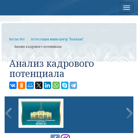
Нав
Басты бет
Аттестация мини-центр "Балапан"
Анализ кадрового потенциала
Анализ кадрового
потенциала