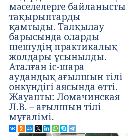
мәселелерге байланысты
тақырыптарды
қамтыды. Талқылау
барысында оларды
шешудің практикалық
жолдары ұсынылды.
Аталған іс-шара
аудандық ағылшын тілі
онкүндігі аясында өтті.
Жауапты: Ломачинская
Л.В. – ағылшын тілі
мұғалімі.