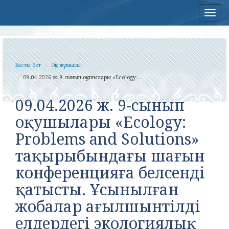
Нав
Басты бет
Оқу жұмысы
09.04.2026 ж. 9-сынып оқушылары «Ecology:...
09.04.2026 ж. 9-сынып
оқушылары «Ecology:
Problems and Solutions»
тақырыбындағы шағын
конференцияға белсенді
қатысты. Ұсынылған
жобалар ағылшынтілді
елдердегі экологиялық