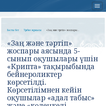
Нав
Басты бет
Тәрбие жұмысы
«Заң және тәртіп» жоспары...
«Заң және тәртіп»
жоспары аясында 5-
сынып оқушылары үшін
«Крипта» тақырыбында
бейнероликтер
көрсетілді.
Көрсетілімнен кейін
оқушылар «адал табыс»
және «көлеңкелі