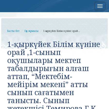
Нав
Басты бет
Оқу жұмысы
1-қыркүйек Білім күніне орай...
1-қыркүйек Білім күніне
орай ,1-сынып
оқушылары мектеп
табалдырығын алғаш
аттап, “Мектебім-
мейірім мекені” атты
сынып сағатымен
танысты. Сынып
жетекшісі Темирова Г.К