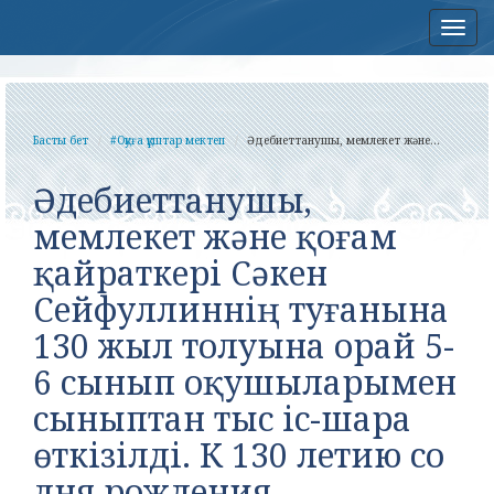
Нав
Басты бет
#Оқуға құштар мектеп
Әдебиеттанушы, мемлекет және...
Әдебиеттанушы,
мемлекет және қоғам
қайраткері Сәкен
Сейфуллиннің туғанына
130 жыл толуына орай 5-
6 сынып оқушыларымен
сыныптан тыс іс-шара
өткізілді. К 130 летию со
дня рождения