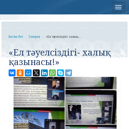
Нав
Басты бет
Галерея
«Ел тәуелсіздігі- халық...
«Ел тәуелсіздігі- халық
қазынасы!»