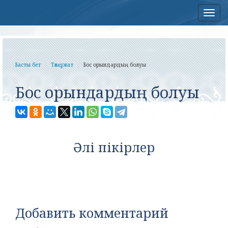
Нав
Басты бет
Төлқұжат
Бос орындардың болуы
Бос орындардың болуы
Әлі пікірлер
Добавить комментарий