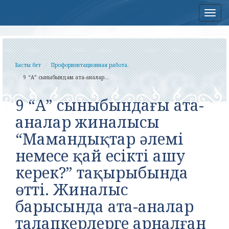
Нав
Басты бет
Профориентационная работа.
9 “А” сыныбындағы ата-аналар...
9 “А” сыныбындағы ата-
аналар жиналысы
“Мамандықтар әлемі
немесе қай есікті ашу
керек?” тақырыбында
өтті. Жиналыс
барысында ата-аналар
талапкерлерге арналған