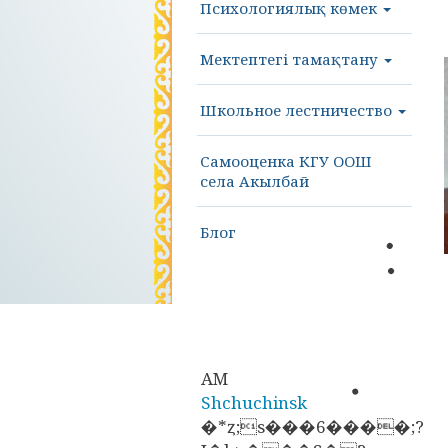
Психологиялық көмек
Мектептегі тамақтану
Школьное лестничество
Самооценка КГУ ООШ
села Акылбай
Блог
AM
Shchuchinsk
�*ȥ;s���6����;?