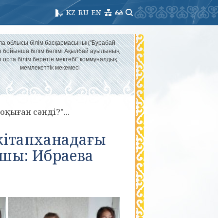
KZ
RU
EN
ла облысы білім басқармасының"Бурабай
 бойынша білім бөлімі Ақылбай ауылының
 орта білім беретін мектебі" коммуналдық
мемлекеттік мекемесі
оқыған сәнді?"...
 кітапханадағы
ашы: Ибраева