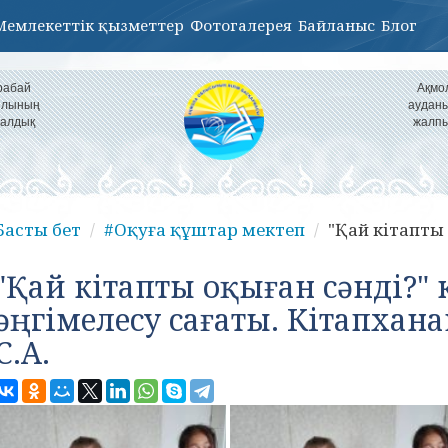
Мемлекеттік қызметтер
Фотогалерея
Байланыс
Блог
рабай
Ақмо
уылының
ауданы
налдық
жалпы
Басты бет
#Оқуға құштар мектеп
"Қай кітапты 
"Қай кітапты оқыған сәнді?"
әңгімелесу сағаты. Кітапхан
С.А.