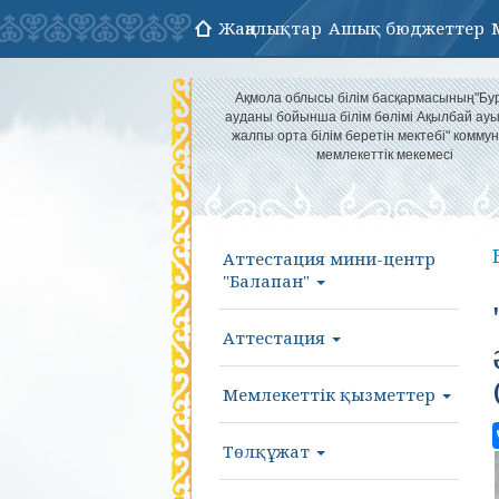
Жаңалықтар
Ашық бюджеттер
Ақмола облысы білім басқармасының"Бу
ауданы бойынша білім бөлімі Ақылбай а
жалпы орта білім беретін мектебі" комму
мемлекеттік мекемесі
Аттестация мини-центр
"Балапан"
Аттестация
Мемлекеттік қызметтер
Төлқұжат