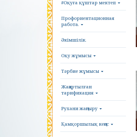
#Оқуға құштар мектеп
Профориентационная
работа.
Әкімшілік.
Оқу жұмысы
Тәрбие жұмысы
Жаңартылған
тарификация
Рухани жаңғыру
Қамқоршылық кеңес