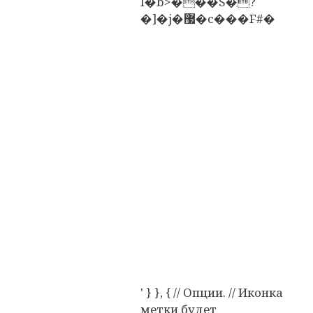
I�b>���S�?
�]�j�޷�c���F#�
' } }, { // Опции. // Иконка
метки будет