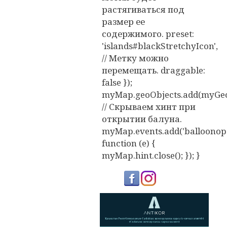
растягиваться под
размер ее
содержимого. preset:
'islands#blackStretchyIcon',
// Метку можно
перемещать. draggable:
false });
myMap.geoObjects.add(myGeo
// Скрываем хинт при
открытии балуна.
myMap.events.add('balloonope
function (e) {
myMap.hint.close(); }); }