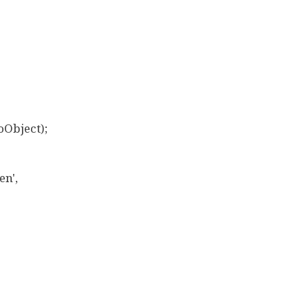
Object);
n',