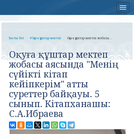
Нав
Басты бет
#Оқуға құштар мектеп
Оқуға құштар мектеп жобасы...
Оқуға құштар мектеп
жобасы аясында "Менің
сүйікті кітап
кейіпкерім" атты
суреттер байқауы. 5
сынып. Кітапханашы:
С.А.Ибраева