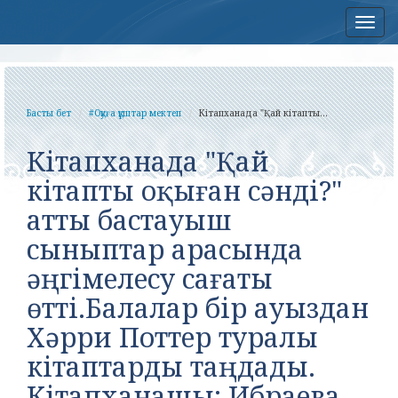
Нав
Басты бет
#Оқуға құштар мектеп
Кітапханада "Қай кітапты...
Кітапханада "Қай
кітапты оқыған сәнді?"
атты бастауыш
сыныптар арасында
әңгімелесу сағаты
өтті.Балалар бір ауыздан
Хәрри Поттер туралы
кітаптарды таңдады.
Кітапханашы: Ибраева