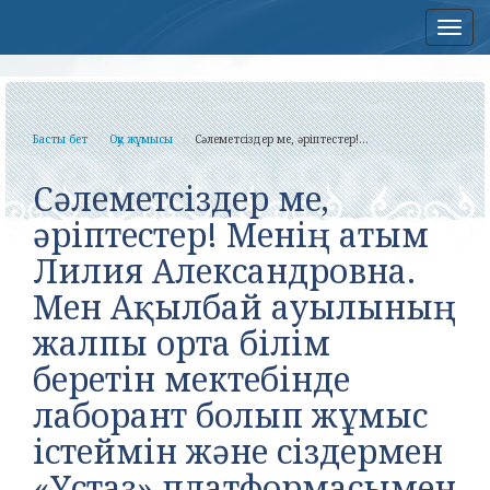
Нав
Басты бет
Оқу жұмысы
Сәлеметсіздер ме, әріптестер!...
Сәлеметсіздер ме,
әріптестер! Менің атым
Лилия Александровна.
Мен Ақылбай ауылының
жалпы орта білім
беретін мектебінде
лаборант болып жұмыс
істеймін және сіздермен
«Ұстаз» платформасымен