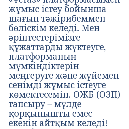
жұмыс істеу бойынша
шағын тәжірибеммен
бөліскім келеді. Мен
әріптестерімізге
құжаттарды жүктеуге,
платформаның
мүмкіндіктерін
меңгеруге және жүйемен
сенімді жұмыс істеуге
көмектесемін. ОЖБ (ОЗП)
тапсыру – мүлде
қорқынышты емес
екенін айтқым келеді!