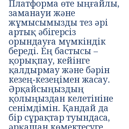
Платформа өте ыңғайлы,
заманауи және
жұмысымызды тез әрі
артық әбігерсіз
орындауға мүмкіндік
береді. Ең бастысы –
қорықпау, кейінге
қалдырмау және бәрін
кезең-кезеңімен жасау.
Әрқайсыңыздың
қолыңыздан келетініне
сенімдімін. Қандай да
бір сұрақтар туындаса,
әрқашан көмектесуге