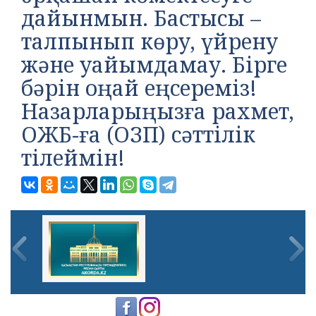
дайынмын. Бастысы –
талпынып көру, үйрену
және уайымдамау. Бірге
бәрін оңай еңсереміз!
Назарларыңызға рахмет,
ОЖБ-ға (ОЗП) сәттілік
тілеймін!