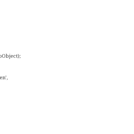
Object);
n',