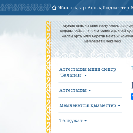
Жаңалықтар
Ашық бюджеттер
Ақмола облысы білім басқармасының"Бу
ауданы бойынша білім бөлімі Ақылбай а
жалпы орта білім беретін мектебі" комму
мемлекеттік мекемесі
Аттестация мини-центр
"Балапан"
Аттестация
Мемлекеттік қызметтер
Төлқұжат