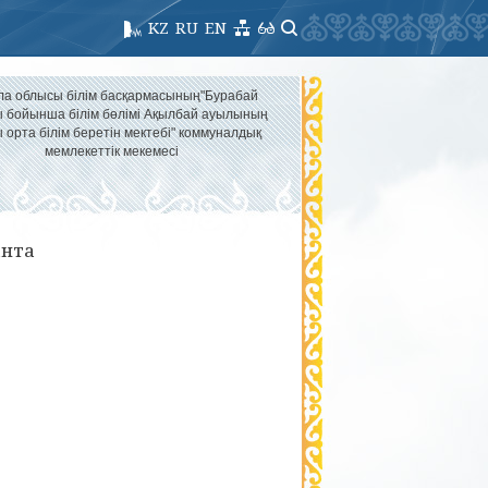
KZ
RU
EN
ла облысы білім басқармасының"Бурабай
 бойынша білім бөлімі Ақылбай ауылының
 орта білім беретін мектебі" коммуналдық
мемлекеттік мекемесі
анта