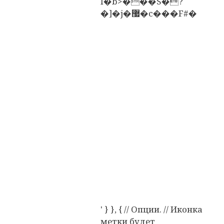
I�b>���S�?
�]�j�޷�c���F#�
' } }, { // Опции. // Иконка
метки будет