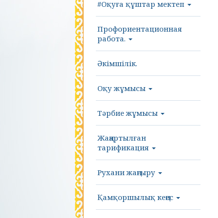
#Оқуға құштар мектеп
Профориентационная
работа.
Әкімшілік.
Оқу жұмысы
Тәрбие жұмысы
Жаңартылған
тарификация
Рухани жаңғыру
Қамқоршылық кеңес