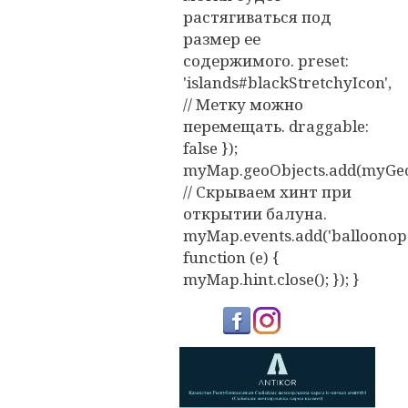
растягиваться под
размер ее
содержимого. preset:
'islands#blackStretchyIcon',
// Метку можно
перемещать. draggable:
false });
myMap.geoObjects.add(myGeo
// Скрываем хинт при
открытии балуна.
myMap.events.add('balloonope
function (e) {
myMap.hint.close(); }); }