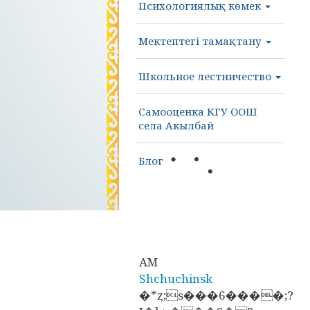
Психологиялық көмек
Мектептегі тамақтану
Школьное лестничество
Самооценка КГУ ООШ
села Акылбай
Блог
AM
Shchuchinsk
�*ȥ;s���6����;?