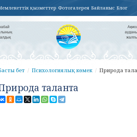
Мемлекеттік қызметтер
Фотогалерея
Байланыс
Блог
рабай
Ақмо
уылының
ауданы
налдық
жалпы
Басты бет
Психологиялық көмек
Природа тал
Природа таланта