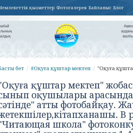
Мемлекеттік қызметтер
Фотогалерея
Байланыс
Блог
рабай
Ақмо
уылының
ауданы
налдық
жалпы
Басты бет
#Оқуға құштар мектеп
"Оқуға құшта
"Оқуға құштар мектеп" жобас
сынып оқушылары арасында 
сәтінде" атты фотобайқау. Ж
жетекшілер,кітапханашы. В 
"Читающая школа" фотоконку