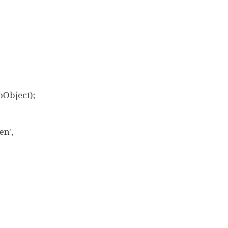
Object);
n',