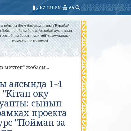
KZ
RU
EN
ла облысы білім басқармасының"Бурабай
 бойынша білім бөлімі Ақылбай ауылының
 орта білім беретін мектебі" коммуналдық
мемлекеттік мекемесі
р мектеп" жобасы...
ы аясында 1-4
"Кітап оқу
ауапты: сынып
рамках проекта
рс "Пойман за