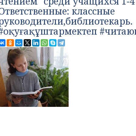
чтением" среди учащихся 1-4
Ответственные: классные
руководители,библиотекарь.
#оқуғақұштармектеп #чита