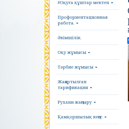
#Оқуға құштар мектеп
Профориентационная
работа.
Әкімшілік.
Оқу жұмысы
Тәрбие жұмысы
Жаңартылған
тарификация
Рухани жаңғыру
Қамқоршылық кеңес