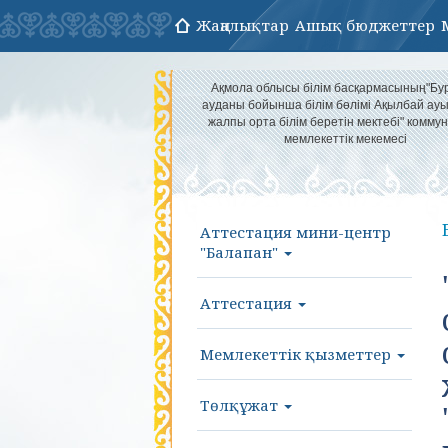
Жаңалықтар
Ашық бюджеттер
Ақмола облысы білім басқармасының"Бу
ауданы бойынша білім бөлімі Ақылбай а
жалпы орта білім беретін мектебі" комму
мемлекеттік мекемесі
Аттестация мини-центр
"Балапан"
Аттестация
Мемлекеттік қызметтер
Төлқұжат