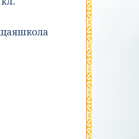
 кл.
ющаяшкола