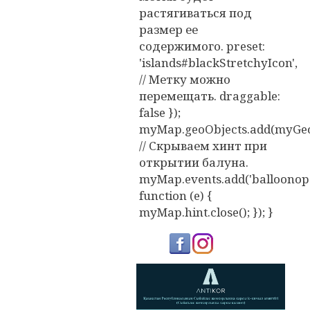
растягиваться под
размер ее
содержимого. preset:
'islands#blackStretchyIcon',
// Метку можно
перемещать. draggable:
false });
myMap.geoObjects.add(myGeo
// Скрываем хинт при
открытии балуна.
myMap.events.add('balloonope
function (e) {
myMap.hint.close(); }); }