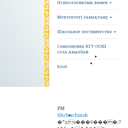
Психологиялық көмек
Мектептегі тамақтану
Школьное лестничество
Самооценка КГУ ООШ
села Акылбай
Блог
PM
Shchuchinsk
�*ȥ;s���6����;?