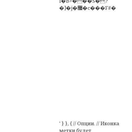
I�b>���S�?
�]�j�޷�c���F#�
' } }, { // Опции. // Иконка
метки будет