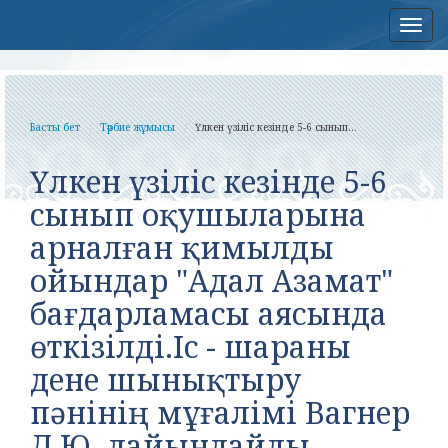
Нав
Басты бет
Тәрбие жұмысы
Үлкен үзіліс кезінде 5-6 сынып...
Үлкен үзіліс кезінде 5-6
сынып оқушыларына
арналған қимылды
ойындар "Адал Азамат"
бағдарламасы аясында
өткізілді.Іс - шараны
дене шынықтыру
пәнінің мұғалімі Вагнер
Д.Ю. дайындайды.