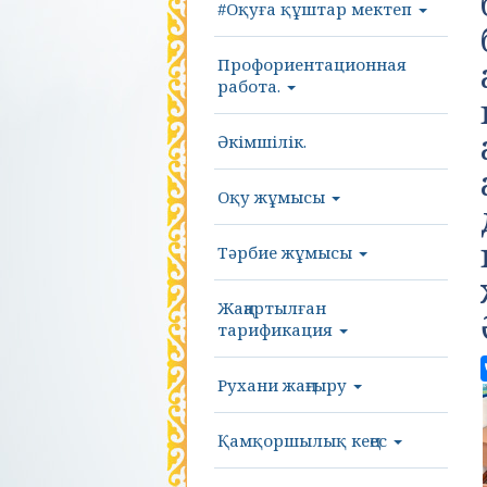
#Оқуға құштар мектеп
Профориентационная
работа.
Әкімшілік.
Оқу жұмысы
Тәрбие жұмысы
Жаңартылған
тарификация
Рухани жаңғыру
Қамқоршылық кеңес