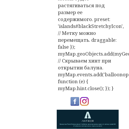
растягиваться под
размер ее
содержимого. preset:
'islands#blackStretchyIcon',
// Метку можно
перемещать. draggable:
false });
myMap.geoObjects.add(myGeo
// Скрываем хинт при
открытии балуна.
myMap.events.add('balloonope
function (e) {
myMap.hint.close(); }); }