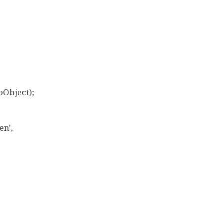
Object);
n',