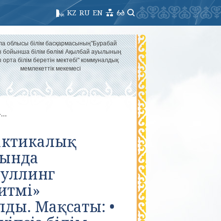
KZ
RU
EN
ла облысы білім басқармасының"Бурабай
 бойынша білім бөлімі Ақылбай ауылының
 орта білім беретін мектебі" коммуналдық
мемлекеттік мекемесі
..
актикалық
сында
Буллинг
итмі»
ы. Мақсаты: •