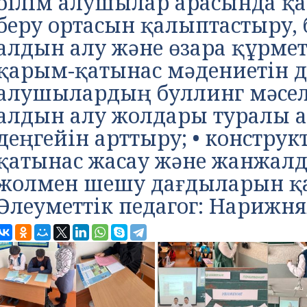
білім алушылар арасында қау
беру ортасын қалыптастыру, 
алдын алу және өзара құрмет
қарым-қатынас мәдениетін да
алушылардың буллинг мәсел
алдын алу жолдары туралы 
деңгейін арттыру; • конструк
қатынас жасау және жанжалд
жолмен шешу дағдыларын қ
Әлеуметтік педагог: Нарижня