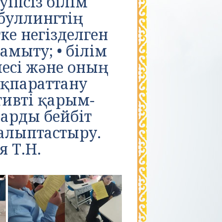
іпсіз білім
буллингтің
ке негізделген
мыту; • білім
есі және оның
ақпараттану
тивті қарым-
арды бейбіт
алыптастыру.
я Т.Н.