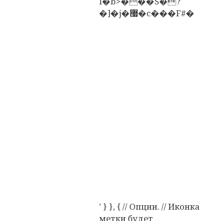
I�b>���S�?
�]�j�޷�c���F#�
' } }, { // Опции. // Иконка
метки будет