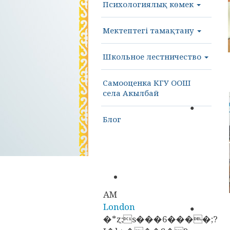
Психологиялық көмек
Мектептегі тамақтану
Школьное лестничество
Самооценка КГУ ООШ
села Акылбай
Блог
AM
London
�*ȥ;s���6����;?