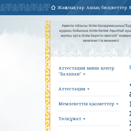
Жаңалықтар
Ашық бюджеттер
Ақмола облысы білім басқармасының"Бу
ауданы бойынша білім бөлімі Ақылбай а
жалпы орта білім беретін мектебі" комму
мемлекеттік мекемесі
Аттестация мини-центр
"Балапан"
Аттестация
Мемлекеттік қызметтер
Төлқұжат