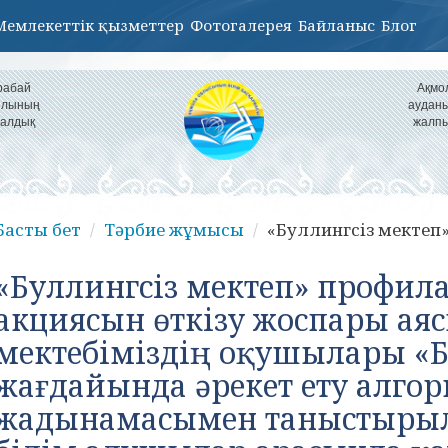
Мемлекеттік қызметтер
Фотогалерея
Байланыс
Блог
рабай
Ақмо
уылының
ауданы
налдық
жалпы
Басты бет
Тәрбие жұмысы
«Буллингсіз мектеп».
«Буллингсіз мектеп» профил
акциясын өткізу жоспары ая
мектебіміздің оқушылары «
жағдайында әрекет ету алгор
жадынамасымен таныстырылд