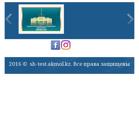
2016 © sh-test.akmol.kz. Все права защищены