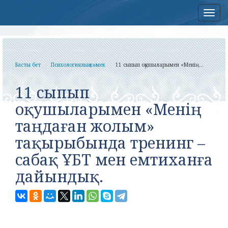
Нав
Басты бет
Психологиялық көмек
11 сыпып оқушыларымен «Менің...
11 сыпып
оқушыларымен «Менің
таңдаған жолым»
тақырыбында тренинг –
сабақ ҰБТ мен емтиханға
дайындық.