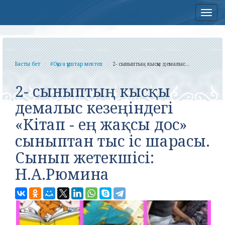
Нав
Басты бет
#Оқуға құштар мектеп
2- сыныптың кысқы демалыс...
2- сыныптың кысқы
демалыс кезеңіндегі
«Кітап - ең жақсы дос»
сыныптан тыс іс шарасы.
Сынып жетекшісі:
Н.А.Рюмина