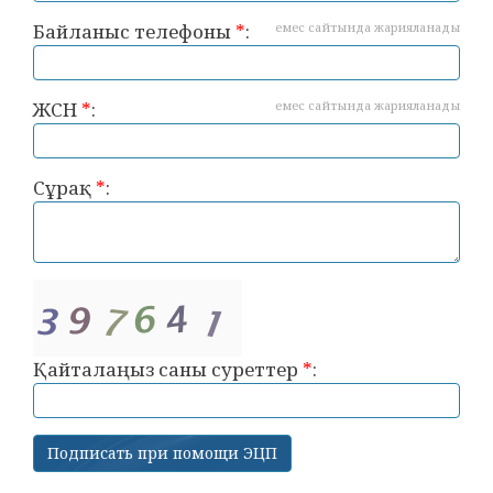
Байланыс телефоны
*
:
емес сайтында жарияланады
ЖСН
*
:
емес сайтында жарияланады
Сұрақ
*
:
Қайталаңыз саны суреттер
*
: