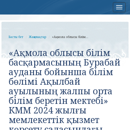
Нав
Басты бет
Жаңалықтар
«Ақмола облысы білім...
«Ақмола облысы білім
басқармасының Бурабай
ауданы бойынша білім
бөлімі Ақылбай
ауылының жалпы орта
білім беретін мектебі»
КММ 2024 жылғы
мемлекеттік қызмет
көрсету саласындағы