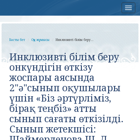
Нав
Басты бет
Оқу жұмысы
Инклюзивті білім беру...
Инклюзивті білім беру
онкүндігін өткізу
жоспары аясында
2"ә"сынып оқушылары
үшін «Біз әртүрліміз,
бірақ теңбіз» атты
сынып сағаты өткізілді.
Сынып жетекшісі:
Шаймерденова Ш. Д.