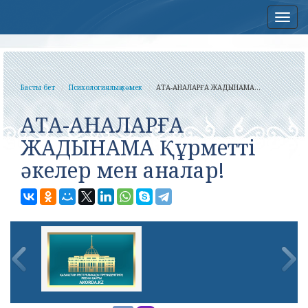
Нав
Басты бет
Психологиялық көмек
АТА-АНАЛАРҒА ЖАДЫНАМА...
АТА-АНАЛАРҒА
ЖАДЫНАМА Құрметті
әкелер мен аналар!