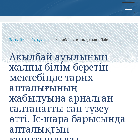
Нав
Басты бет
Оқу жұмысы
Акылбай ауылының жалпы білім...
Акылбай ауылының
жалпы білім беретін
мектебінде тарих
апталығының
жабылуына арналған
салтанатты сап түзеу
өтті. Іс-шара барысында
апталықтың
қорытындысы