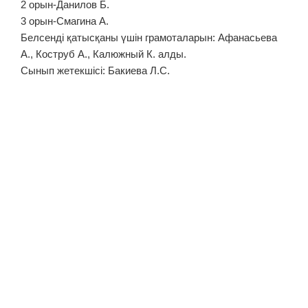
2 орын-Данилов Б.
3 орын-Смагина А.
Белсенді қатысқаны үшін грамоталарын: Афанасьева
А., Коструб А., Калюжный К. алды.
Сынып жетекшісі: Бакиева Л.С.