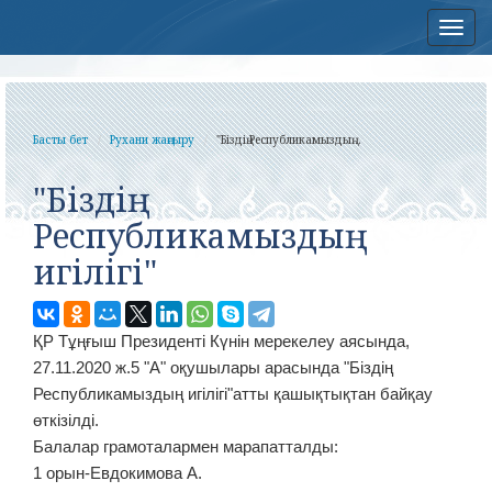
Нав
Басты бет
Рухани жаңғыру
"Біздің Республикамыздың...
"Біздің
Республикамыздың
игілігі"
ҚР Тұңғыш Президенті Күнін мерекелеу аясында,
27.11.2020 ж.5 "А" оқушылары арасында "Біздің
Республикамыздың игілігі"атты қашықтықтан байқау
өткізілді.
Балалар грамоталармен марапатталды:
1 орын-Евдокимова А.